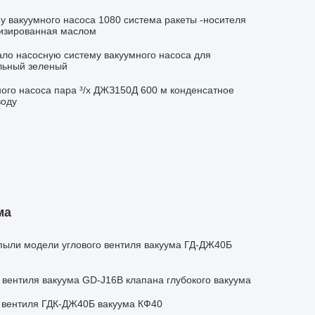
у вакуумного насоса 1080 система ракеты -носителя
тизированная маслом
ало насосную систему вакуумного насоса для
льный зеленый
ого насоса пара ³/х ДЖЗ150Д 600 м конденсатное
воду
ма
 пыли модели углового вентиля вакуума ГД-ДЖ40Б
 вентиля вакуума GD-J16B клапана глубокого вакуума
 вентиля ГДК-ДЖ40Б вакуума КФ40