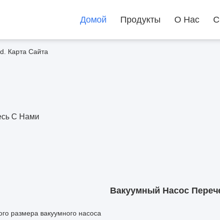
Домой
Продукты
О Нас
С
td. Карта Сайта
сь С Нами
Вакуумный Насос Переч
ого размера вакуумного насоса