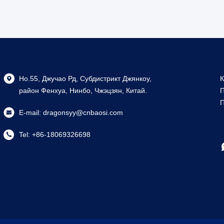
Но.55, Джучао Рд, Субдистрикт Джянкоу,
К
район Фенхуа, Нинбо, Чжэцзян, Китай.
П
П
E-mail:
dragonsyy@cnbaosi.com
Tel:
+86-18069326698