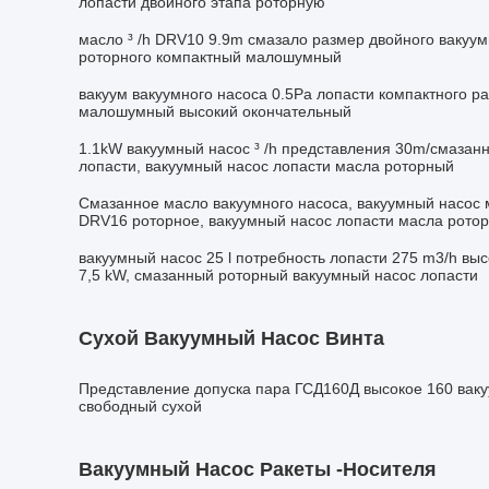
лопасти двойного этапа роторную
масло ³ /h DRV10 9.9m смазало размер двойного вакуум
роторного компактный малошумный
вакуум вакуумного насоса 0.5Pa лопасти компактного р
малошумный высокий окончательный
1.1kW вакуумный насос ³ /h представления 30m/смазан
лопасти, вакуумный насос лопасти масла роторный
Смазанное масло вакуумного насоса, вакуумный насос 
DRV16 роторное, вакуумный насос лопасти масла рото
вакуумный насос 25 l потребность лопасти 275 m3/h вы
7,5 kW, смазанный роторный вакуумный насос лопасти
Сухой Вакуумный Насос Винта
Представление допуска пара ГСД160Д высокое 160 ваку
свободный сухой
Вакуумный Насос Ракеты -носителя