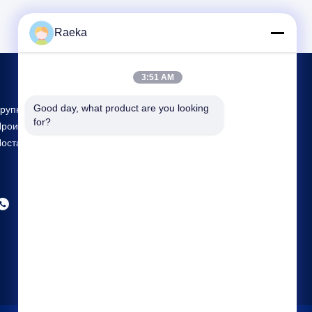
Raeka
3:51 AM
Good day, what product are you looking 
рупнейшие Исследования И Разработки И
for?
роизводство Rotary Vane Vacuum Pump
оставщик В Китае