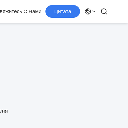
вяжитесь С Нами
Цитата
еня