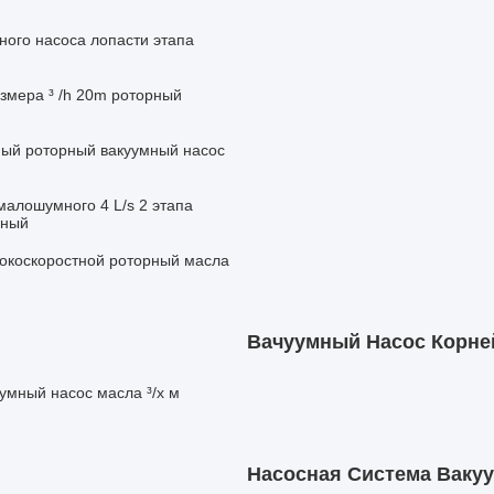
ного насоса лопасти этапа
азмера ³ /h 20m роторный
ный роторный вакуумный насос
малошумного 4 L/s 2 этапа
рный
сокоскоростной роторный масла
Вачуумный Насос Корне
умный насос масла ³/х м
Насосная Система Ваку