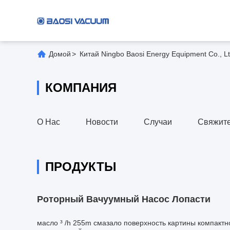
Домой
>
Китай Ningbo Baosi Energy Equipment Co., L
КОМПАНИЯ
О Нас
Новости
Случаи
Свяжите
ПРОДУКТЫ
Роторный Вачуумный Насос Лопасти
масло ³ /h 255m смазало поверхность картины компактн