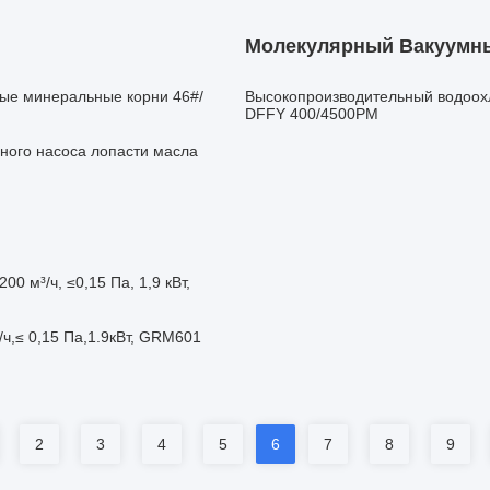
Молекулярный Вакуумн
тые минеральные корни 46#/
Высокопроизводительный водоо
DFFY 400/4500PM
ного насоса лопасти масла
 м³/ч, ≤0,15 Па, 1,9 кВт,
ч,≤ 0,15 Па,1.9кВт, GRM601
2
3
4
5
6
7
8
9