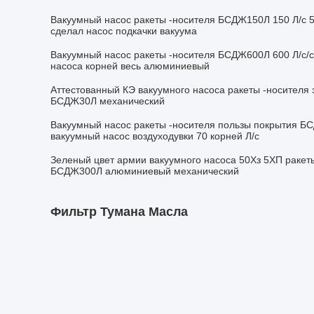
Вакуумный насос ракеты -носителя БСДЖ150Л 150 Л/с 
сделал насос подкачки вакуума
Вакуумный насос ракеты -носителя БСДЖ600Л 600 Л/с/
насоса корней весь алюминиевый
Аттестованный КЭ вакуумного насоса ракеты -носителя 
БСДЖ30Л механический
Вакуумный насос ракеты -носителя пользы покрытия Б
вакуумный насос воздуходувки 70 корней Л/с
Зеленый цвет армии вакуумного насоса 50Хз 5ХП ракеты
БСДЖ300Л алюминиевый механический
Фильтр Тумана Масла