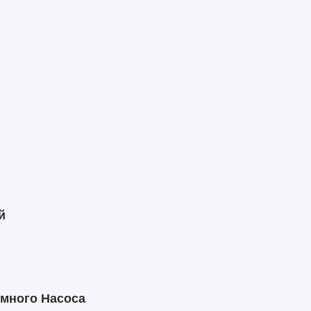
й
умного Насоса