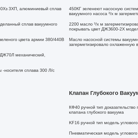
50Хз 3ХП, алюминиевый сплав
450КГ зеленеют насосную систем
вакуумного насоса ³/х м загерме
сделанный сплав вакуумного
2200 масло ³/х м загерметизиров
покрывать цвет ДЖЗ600-2Х моде
зеленого цвета армии 380/440В
Масло насосной системы вакуумн
загерметизировало охлаженную 
СДЖ70Л механический,
 -носителя сплава 300 Л/с
Клапан Глубокого Вакуу
КФ40 ручной тип доказательство
клапана глубокого вакуума
KF16 ручной тип модель углового
Пневматическая модель углового