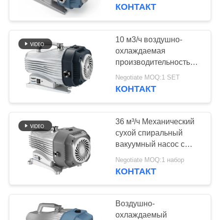
КОНТРОЛЬ
насос
КОНТАКТ
КАЧЕСТВА
10 м3/ч воздушно-
14
СВЯЖИТЕСЬ
охлаждаемая
Сухой вакуумный
производительность
С
28кг Нефтяной
насос винта
Negotiate MOQ:1 SET
НАМИ
вакуумный насос,
КОНТАКТ
насос сухой прокат
ЗАПРОСИТЕ
36 м³/ч Механический
ЦИТАТУ
сухой спиральный
вакуумный насос с
25
воздушным
BAOSI
Negotiate MOQ:1 набор
вачуумный насос
охлаждением,
КОНТАКТ
COMPRESSOR
безмасляный
корней
Воздушно-
КАРТА
охлаждаемый