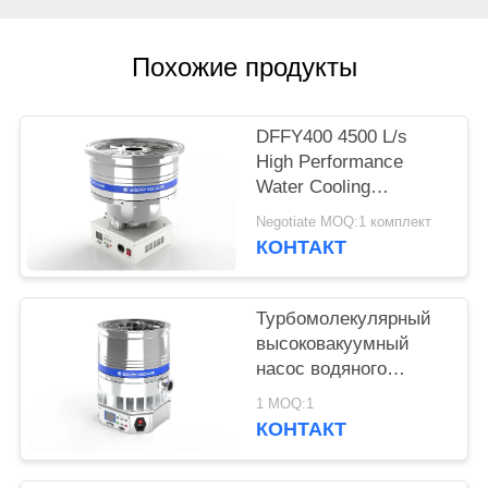
ПОЛИТИКА
Похожие продукты
КОНФИДЕНЦИАЛЬНОСТИ
DFFY400 4500 L/s
High Performance
Water Cooling
Turbomolecular
Negotiate MOQ:1 комплект
Vacuum Pump for
КОНТАКТ
Semiconductor
Турбомолекулярный
высоковакуумный
насос водяного
охлаждения
1 MOQ:1
DFFZ250/2000PM-W
КОНТАКТ
2000 л/с для
полупроводников