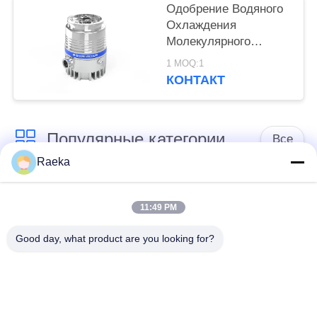
Одобрение Водяного
Охлаждения
Молекулярного
Вакуумного Насоса
1 MOQ:1
FFZ250/2000PM-W
КОНТАКТ
Популярные категории
Все
Raeka
роторный
Вакуумный насос
вачуумный насос
11:49 PM
переченя
лопасти
Good day, what product are you looking for?
Сухой вакуумный
вачуумный насос
насос винта
корней