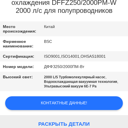
КОНТРОЛЬ
охлаждения DFFZ250/2000PM-W
2000 л/с для полупроводников
КАЧЕСТВА
Место
Китай
СВЯЖИТЕСЬ
происхождения:
С
Фирменное
BSC
наименование:
НАМИ
Сертификация:
ISO9001,ISO14001,OHSAS18001
ЗАПРОСИТЕ
Номер модели:
ДФФЗ250/2000ПМ-Вт
ЦИТАТУ
Высокий свет:
,
2000 L/S Турбомолекулярный насос
,
Водоохлаждающая вакуумная технология
Ультравысокий вакуум 6E-7 Pa
BAOSI
COMPRESSOR
КОНТАКТНЫЕ ДАННЫЕ!
SITEMAP
РАСКРЫТЬ ДЕТАЛИ