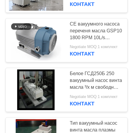
КОНТРОЛЬ
вакуумный насос без
КОНТАКТ
масла для
КАЧЕСТВА
полупроводниковых
процессов
CE вакуумного насоса
СВЯЖИТЕСЬ
переченя масла GSP10
1800 RPM 10L/s
С
свободный сухой
Negotiate MOQ:1 комплект
НАМИ
одобрил
КОНТАКТ
ЗАПРОСИТЕ
Белое ГСД250Б 250
ЦИТАТУ
вакуумный насос винта
масла ³/х м свободный
сухой для индустрии
BAOSI
Negotiate MOQ:1 комплект
засыхания
КОНТАКТ
COMPRESSOR
замораживания
Тип вакуумный насос
КАРТА
винта масла плазмы