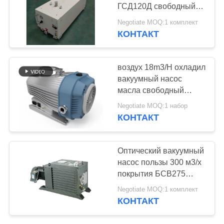
САЙТА
ГСД120Д свободный
сухой 120 скорость
Negotiate MOQ:1 комплект
откачки ³/х м
ПОЛИТИКА
КОНТАКТ
КОНФИДЕНЦИАЛЬНОСТИ
воздух 18m3/H охладил
вакуумный насос
масла свободный
механический
Negotiate MOQ:1 набор
КОНТАКТ
Оптический вакуумный
насос пользы 300 м3/х
покрытия БСВ275
роторный,
Negotiate MOQ:1 комплект
механический
КОНТАКТ
вакуумный насос