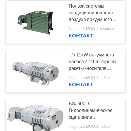
Польза системы
кондиционирования
воздуха вакуумного
насоса представления
Negotiate MOQ:1 комплект
БСВ175
КОНТАКТ
высокоскоростная
175м3/х
³ /h 11kW вакуумного
насоса 4140m корней
ракеты -носителя
BSJ1200LC
Negotiate MOQ:1 набор
гидродинамическое
КОНТАКТ
соединяя
механическое
BSJ600LC
Гидродинамическое
сцепление
Механический бустер
Negotiate MOQ:1 набор
корни вакуумный насос