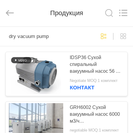
Ningbo
Baosi
Energy
Equipment
Продукция
Co.,
Ltd..
All
Rights
ДОМОЙ
Reserved.
dry vacuum pump
ПРОДУКТЫ
IDSP36 Сухой
спиральный
О
вакуумный насос 56 кг
НАС
36 м³/ч безмасляный
Negotiate MOQ:1 комплект
насос
КОНТАКТ
ЭКСКУРСИЯ
ПО
GRH6002 Сухой
вакуумный насос 6000
ЗАВОДУ
м3/ч
Ультравысокопроизводител
negotiable MOQ:1 комплект