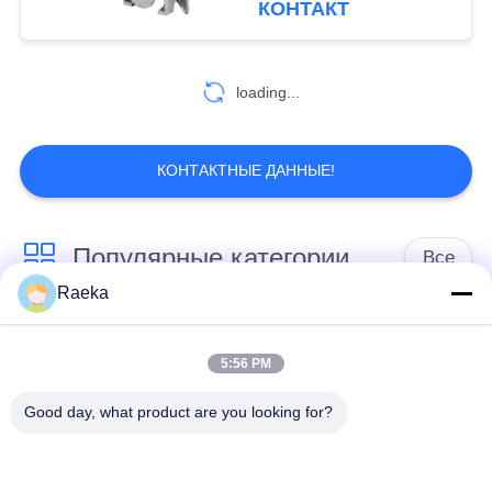
КОНТАКТ
loading...
КОНТАКТНЫЕ ДАННЫЕ!
Популярные категории
Все
Raeka
роторный
Вакуумный насос
вачуумный насос
5:56 PM
переченя
лопасти
Good day, what product are you looking for?
Сухой вакуумный
вачуумный насос
насос винта
корней