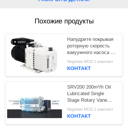
ПОЛИТИКА
КОНФИДЕНЦИАЛЬНОСТИ
Похожие продукты
Напудрите покрывая
роторную скорость
вакуумного насоса 16
CBM/H лопасти 0,55
Negotiate MOQ:1 комплект
KW силы DRV16
КОНТАКТ
мотора
SRV200 200m³/h Oil
Lubricated Single
Stage Rotary Vane
Vacuum Pump for
Negotiate MOQ:1 комплект
Industrial Vacuum
КОНТАКТ
Applications