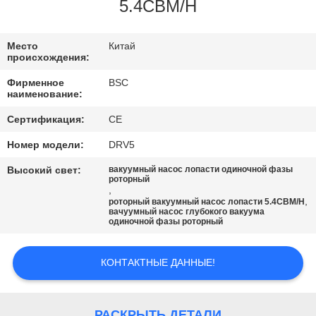
КОНТРОЛЬ
5.4CBM/H
КАЧЕСТВА
Место
Китай
происхождения:
СВЯЖИТЕСЬ
Фирменное
BSC
С
наименование:
НАМИ
Сертификация:
CE
Номер модели:
DRV5
ЗАПРОСИТЕ
Высокий свет:
вакуумный насос лопасти одиночной фазы
роторный
ЦИТАТУ
,
,
роторный вакуумный насос лопасти 5.4CBM/H
вачуумный насос глубокого вакуума
одиночной фазы роторный
BAOSI
COMPRESSOR
КОНТАКТНЫЕ ДАННЫЕ!
SITEMAP
РАСКРЫТЬ ДЕТАЛИ