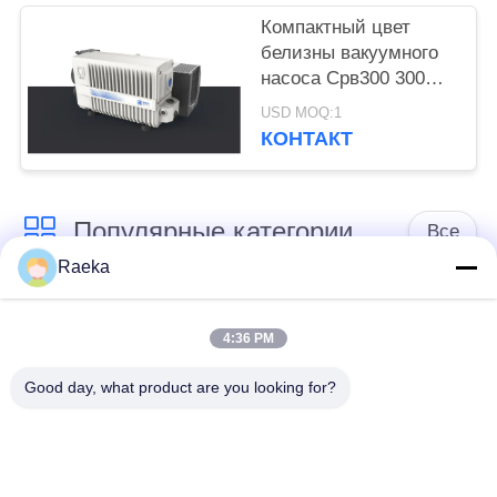
Компактный цвет
белизны вакуумного
насоса Срв300 300
М3/Х лопасти
USD MOQ:1
одиночного этапа
КОНТАКТ
роторный
Популярные категории
Все
Raeka
роторный
Вакуумный насос
вачуумный насос
4:36 PM
переченя
лопасти
Good day, what product are you looking for?
Сухой вакуумный
вачуумный насос
насос винта
корней