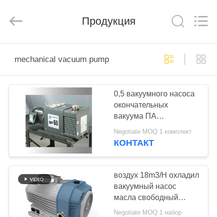
Ningbo
Baosi
Energy
Equipment
Продукция
Co.,
Ltd..
All
Rights
ДОМОЙ
Reserved.
mechanical vacuum pump
ПРОДУКТЫ
0,5 вакуумного насоса
окончательных
О
вакуума ПА
НАС
механических/
Negotiate MOQ:1 комплект
вакуумный насос
КОНТАКТ
масла роторного для
ЭКСКУРСИЯ
лаборатории
ПО
воздух 18m3/H охладил
вакуумный насос
ЗАВОДУ
масла свободный
механический
Negotiate MOQ:1 набор