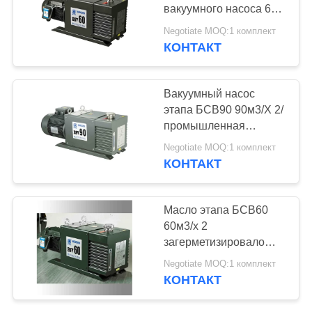
САЙТА
вакуумного насоса 60
КБМ/Х лопасти для
Negotiate MOQ:1 комплект
металлургии вакуума
ПОЛИТИКА
КОНТАКТ
КОНФИДЕНЦИАЛЬНОСТИ
Вакуумный насос
этапа БСВ90 90м3/Х 2/
промышленная
аттестация КЭ
Negotiate MOQ:1 комплект
вакуумных насосов
КОНТАКТ
Масло этапа БСВ60
60м3/х 2
загерметизировало
роторные насосы
Negotiate MOQ:1 комплект
лопасти, вакуумный
КОНТАКТ
насос для системы
рефрижерации