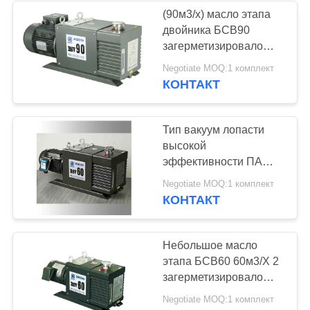
(90м3/х) масло этапа
двойника БСВ90
загерметизировало
роторный вакуумный
Negotiate MOQ:1 комплект
насос лопасти для
КОНТАКТ
системы спасения СФ6
Тип вакуум лопасти
высокой
эффективности ПА
поверхности 0,5
Negotiate MOQ:1 комплект
картины вакуумного
КОНТАКТ
насоса окончательный
Небольшое масло
этапа БСВ60 60м3/Х 2
загерметизировало
роторную систему
Negotiate MOQ:1 комплект
масла вакуумного