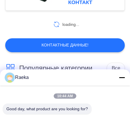
КОНТАКТ
насоса анти-
возвращенную
loading...
КОНТАКТНЫЕ ДАННЫЕ!
Популярные категории
Все
Raeka
роторный
Вакуумный насос
вачуумный насос
10:44 AM
переченя
лопасти
Good day, what product are you looking for?
Сухой вакуумный
вачуумный насос
насос винта
корней