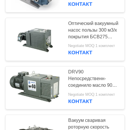
КОНТРОЛЬ
КОНТАКТ
КАЧЕСТВА
Оптический вакуумный
СВЯЖИТЕСЬ
насос пользы 300 м3/х
покрытия БСВ275
С
роторный,
Negotiate MOQ:1 комплект
НАМИ
механический
КОНТАКТ
вакуумный насос
ЗАПРОСИТЕ
DRV90
ЦИТАТУ
Непосредственн-
соединило масло 90
m3/h смазало двойное
BAOSI
Negotiate MOQ:1 комплект
- вакуумный насос
КОНТАКТ
COMPRESSOR
этапа малошумный
Вакуум сваривая
КАРТА
роторную скорость