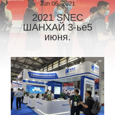
КОНТРОЛЬ
Jun 06, 2021
КАЧЕСТВА
2021 SNEC
ШАНХАЙ 3-ье5
СВЯЖИТЕСЬ
С
июня.
НАМИ
ЗАПРОСИТЕ
ЦИТАТУ
BAOSI
COMPRESSOR
КАРТА