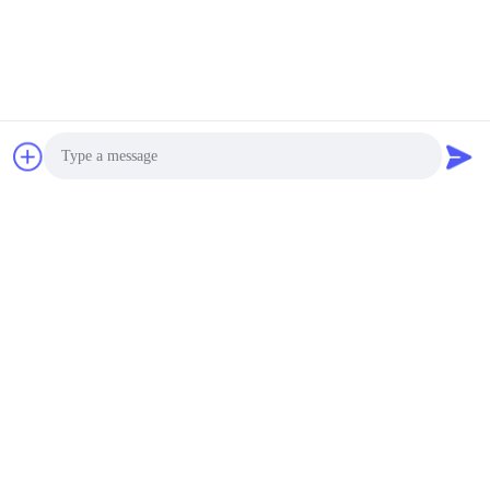
Photo
Video Call
Audio Call