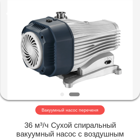
Ningbo
Baosi
Energy
Equipment
Co.,
Ltd..
All
Rights
ДОМОЙ
Reserved.
ПРОДУКТЫ
О
НАС
ЭКСКУРСИЯ
ПО
Вакуумный насос переченя
ЗАВОДУ
36 м³/ч Сухой спиральный
вакуумный насос с воздушным