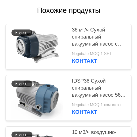
Похожие продукты
ПОЛИТИКА
КОНФИДЕНЦИАЛЬНОСТИ
36 м³/ч Сухой
спиральный
вакуумный насос с
воздушным
Negotiate MOQ:1 SET
охлаждением,
КОНТАКТ
безмасляный
IDSP36 Сухой
спиральный
вакуумный насос 56
кг 36 м³/ч
Negotiate MOQ:1 комплект
безмасляный насос
КОНТАКТ
10 м3/ч воздушно-