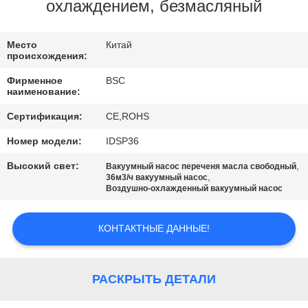
КОНТРОЛЬ
охлаждением, безмасляный
КАЧЕСТВА
Место
Китай
происхождения:
СВЯЖИТЕСЬ
Фирменное
BSC
С
наименование:
НАМИ
Сертификация:
CE,ROHS
Номер модели:
IDSP36
ЗАПРОСИТЕ
Высокий свет:
,
Вакуумный насос переченя масла свободный
,
ЦИТАТУ
36м3/ч вакуумный насос
Воздушно-охлажденный вакуумный насос
BAOSI
КОНТАКТНЫЕ ДАННЫЕ!
COMPRESSOR
РАСКРЫТЬ ДЕТАЛИ
SITEMAP