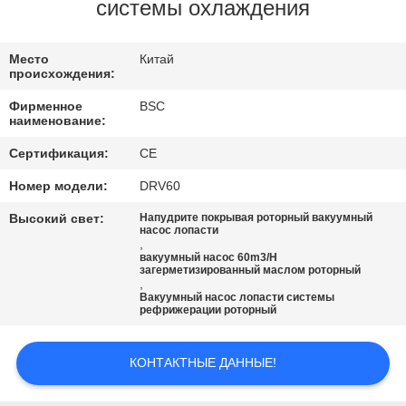
КОНТРОЛЬ
системы охлаждения
КАЧЕСТВА
Место
Китай
происхождения:
СВЯЖИТЕСЬ
Фирменное
BSC
С
наименование:
НАМИ
Сертификация:
CE
Номер модели:
DRV60
ЗАПРОСИТЕ
Высокий свет:
Напудрите покрывая роторный вакуумный
насос лопасти
ЦИТАТУ
,
вакуумный насос 60m3/H
загерметизированный маслом роторный
,
BAOSI
Вакуумный насос лопасти системы
рефрижерации роторный
COMPRESSOR
КОНТАКТНЫЕ ДАННЫЕ!
SITEMAP