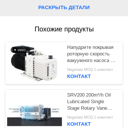
РАСКРЫТЬ ДЕТАЛИ
ПОЛИТИКА
КОНФИДЕНЦИАЛЬНОСТИ
Похожие продукты
Напудрите покрывая
роторную скорость
вакуумного насоса 16
CBM/H лопасти 0,55
Negotiate MOQ:1 комплект
KW силы DRV16
КОНТАКТ
мотора
SRV200 200m³/h Oil
Lubricated Single
Stage Rotary Vane
Vacuum Pump for
Negotiate MOQ:1 комплект
Industrial Vacuum
КОНТАКТ
Applications