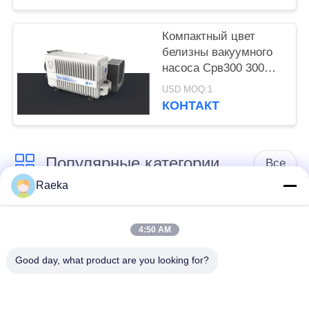
Компактный цвет
белизны вакуумного
насоса Срв300 300
М3/Х лопасти
USD MOQ:1
одиночного этапа
КОНТАКТ
роторный
Популярные категории
Все
Raeka
роторный
Вакуумный насос
вачуумный насос
4:50 AM
переченя
лопасти
Good day, what product are you looking for?
Сухой вакуумный
вачуумный насос
насос винта
корней