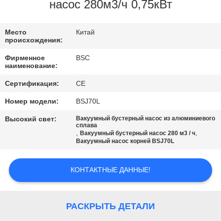
КОНТРОЛЬ
насос 280м3/ч 0,75кВт
КАЧЕСТВА
Место
Китай
происхождения:
СВЯЖИТЕСЬ
Фирменное
BSC
С
наименование:
НАМИ
Сертификация:
CE
Номер модели:
BSJ70L
ЗАПРОСИТЕ
Высокий свет:
Вакуумный бустерный насос из алюминиевого
сплава
ЦИТАТУ
,
,
Вакуумный бустерный насос 280 м3 / ч
Вакуумный насос корней BSJ70L
BAOSI
КОНТАКТНЫЕ ДАННЫЕ!
COMPRESSOR
РАСКРЫТЬ ДЕТАЛИ
SITEMAP