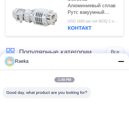
Алюминиевый сплав
Рутс вакуумный
бустерный насос 95
USD 1440 per set MOQ:1 набор
м³/ч 0,4 кВт
КОНТАКТ
Популярные категории
Все
Raeka
роторный
Вакуумный насос
вачуумный насос
1:49 PM
переченя
лопасти
Good day, what product are you looking for?
Сухой вакуумный
вачуумный насос
насос винта
корней
Вакуумный насос
насосная система