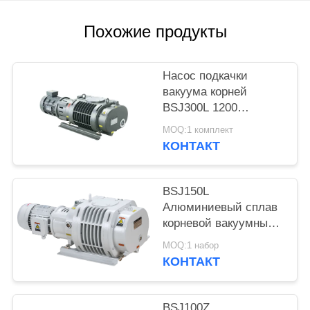
ПОЛИТИКА
Похожие продукты
КОНФИДЕНЦИАЛЬНОСТИ
Насос подкачки
вакуума корней
BSJ300L 1200
симметрия ³ /h 3.7kW
MOQ:1 комплект
m хорошая
КОНТАКТ
геометрическая,
вакуумный насос
BSJ150L
Алюминиевый сплав
корневой вакуумный
бустер насос 500 м3/ч
MOQ:1 набор
2,2 кВт
КОНТАКТ
BSJ100Z