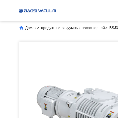
Домой
>
продукты
>
вачуумный насос корней
>
BSJ3