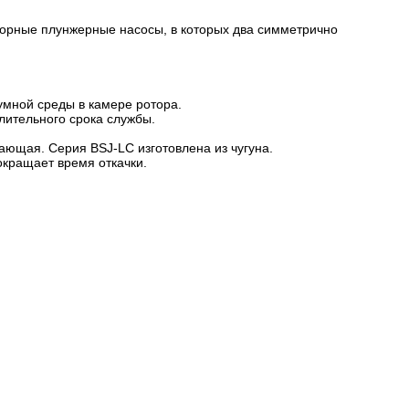
торные плунжерные насосы, в которых два симметрично
умной среды в камере ротора.
лительного срока службы.
ающая. Серия BSJ-LC изготовлена из чугуна.
окращает время откачки.