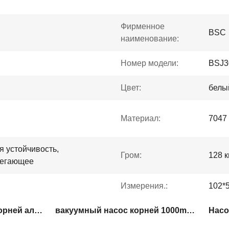
Фирменное
BSC
наименование:
Номер модели:
BSJ3
Цвет:
белы
Материал:
7047
я устойчивость,
Гром:
128 к
регающее
Измерения.:
102*
Тип вакуумный насос корней алюминиевого сплава
вакуумный насос корней 1000m3/H
Насо