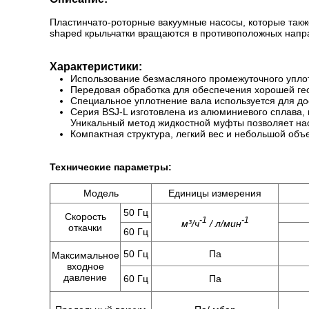
Пластинчато-роторные вакуумные насосы, которые такж
shaped крыльчатки вращаются в противоположных напра
Характеристики:
Использование безмасляного промежуточного уплот
Передовая обработка для обеспечения хорошей гео
Специальное уплотнение вала используется для до
Серия BSJ-L изготовлена из алюминиевого сплава, 
Уникальный метод жидкостной муфты позволяет нас
Компактная структура, легкий вес и небольшой объ
Технические параметры:
Модель
Единицы измерения
50 Гц
Скорость
-1
-1
м³/ч
/ л/мин
откачки
60 Гц
50 Гц
Па
Максимальное
входное
давление
60 Гц
Па