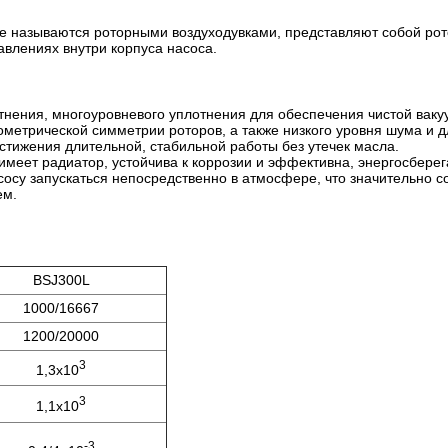
е называются роторными воздуходувками, представляют собой ро
влениях внутри корпуса насоса.
нения, многоуровневого уплотнения для обеспечения чистой ваку
метрической симметрии роторов, а также низкого уровня шума и д
стижения длительной, стабильной работы без утечек масла.
имеет радиатор, устойчива к коррозии и эффективна, энергосберег
осу запускаться непосредственно в атмосфере, что значительно с
ем.
BSJ300L
1000/16667
1200/20000
3
1,3x10
3
1,1x10
-3