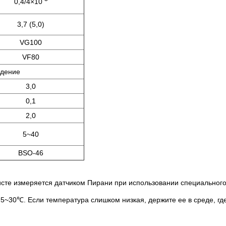
0,4/4×10
3,7 (5,0)
VG100
VF80
ждение
3,0
0,1
2,0
5~40
BSO-46
сте измеряется датчиком Пирани при использовании специального 
~30℃. Если температура слишком низкая, держите ее в среде, где