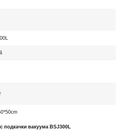
00L
й
г
50*50cm
с подкачки вакуума BSJ300L