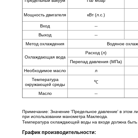
Предельный вакуум
Па/ мбар
Мощность двигателя
кВт (л.с.)
Вход
--
Выход
--
Метод охлаждения
Водяное охла
Расход (л)
Охлаждающая вода
Перепад давления (МПа)
Необходимое масло
л
Температура
℃
окружающей среды
Масло
--
Примечание: Значение 'Предельное давление' в этом ли
при использовании манометра Маклеода.
Температура охлаждающей воды на входе должна быть 5
График производительности: