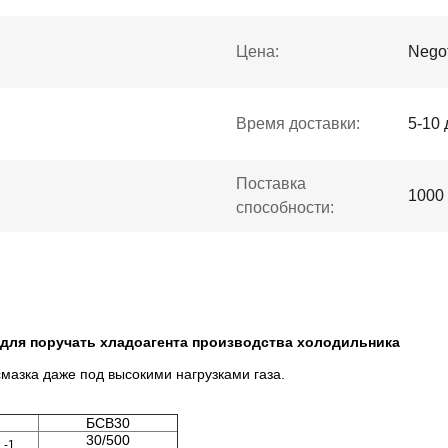
Цена:
Negot
Время доставки:
5-10 
Поставка
1000
способности:
 для поручать хладоагента производства холодильника
азка даже под высокими нагрузками газа.
БСВ30
30/500
-1