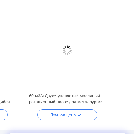
60 м3/ч Двухступенчатый масляный
щийся
ротационный насос для металлургии
7047
Лучшая цена