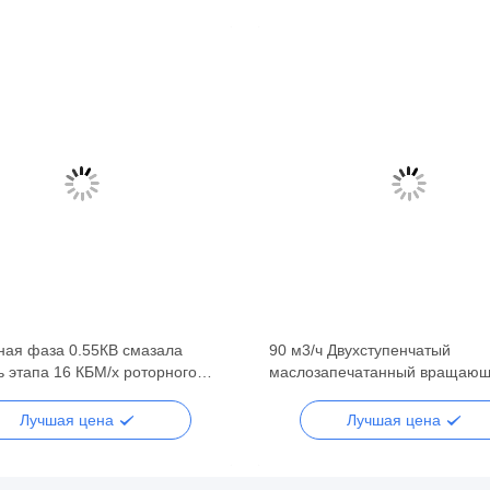
ная фаза 0.55КВ смазала
90 м3/ч Двухступенчатый
ь этапа 16 КБМ/х роторного
маслозапечатанный вращаю
ого насоса лопасти двойную
вакуумный насос DRV90 RAL 
Лучшая цена
Лучшая цена