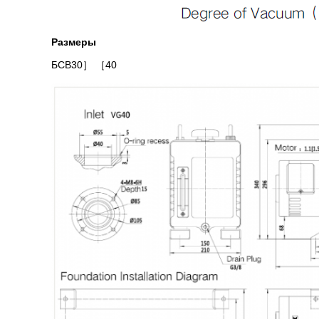
Размеры
БСВ30
］ ［40