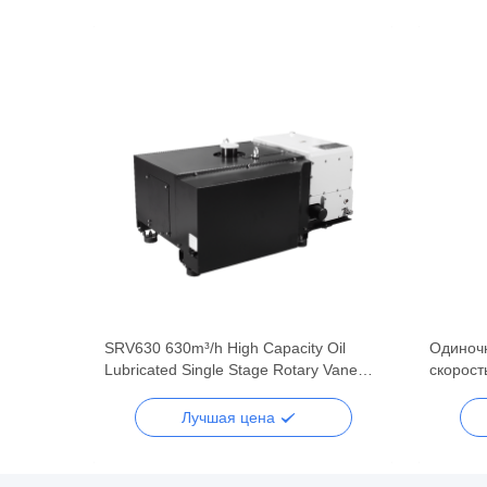
 Oil
SRV630 630m³/h High Capacity Oil
Одиноч
 Vane
Lubricated Single Stage Rotary Vane
скорост
stems
Vacuum Pump for Heavy Industry
вакуумн
Лучшая цена