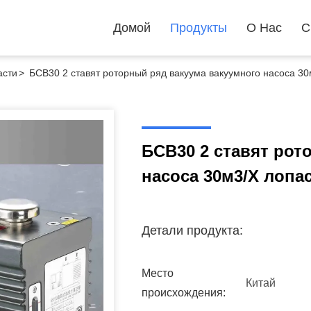
Домой
Продукты
О Нас
С
асти
>
БСВ30 2 ставят роторный ряд вакуума вакуумного насоса 30
БСВ30 2 ставят рот
насоса 30м3/Х лопа
Детали продукта:
Место
Китай
происхождения: