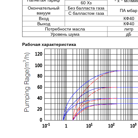
Нагнетая тариф
³ х
м/Лми
60 Хз
Окончательный
Без балласта газа
ПА мбар
вакуум
С балластом газа
Вход
КФ40
Выход
КФ40
Потребности масла
литр
Уровень шума
дБ
Рабочая характеристика