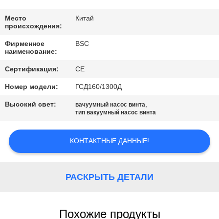
КОНТРОЛЬ
КАЧЕСТВА
Место
Китай
происхождения:
Фирменное
BSC
СВЯЖИТЕСЬ
наименование:
С
Сертификация:
CE
НАМИ
Номер модели:
ГСД160/1300Д
Высокий свет:
,
вачуумный насос винта
ЗАПРОСИТЕ
тип вакуумный насос винта
ЦИТАТУ
КОНТАКТНЫЕ ДАННЫЕ!
BAOSI
COMPRESSOR
РАСКРЫТЬ ДЕТАЛИ
SITEMAP
Похожие продукты