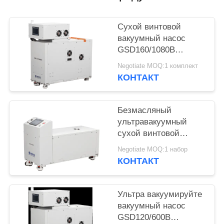
ПОЛИТИКА
Сухой винтовой
КОНФИДЕНЦИАЛЬНОСТИ
вакуумный насос
GSD160/1080B
производительностью
Negotiate MOQ:1 комплект
1080 м³/ч с
КОНТАКТ
форвакуумным
насосом GSD160
Безмасляный
ультравакуумный
сухой винтовой
вакуумный насос 160
Negotiate MOQ:1 набор
м³/ч, мощность
КОНТАКТ
двигателя 5,5 кВт для
покраски поверхности
Ультра вакуумируйте
вакуумный насос
GSD120/600B