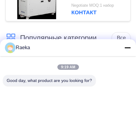
600m3/H винта Oilless
Negotiate MOQ:1 набор
сухой
КОНТАКТ
Популярные категории
Все
Raeka
роторный
Вакуумный насос
вачуумный насос
9:19 AM
переченя
лопасти
Good day, what product are you looking for?
Сухой вакуумный
вачуумный насос
насос винта
корней
Вакуумный насос
насосная система
ракеты -носителя
вакуумного насоса