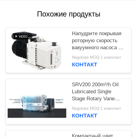
ПОЛИТИКА
Похожие продукты
КОНФИДЕНЦИАЛЬНОСТИ
Напудрите покрывая
роторную скорость
вакуумного насоса 16
CBM/H лопасти 0,55
Negotiate MOQ:1 комплект
KW силы DRV16
КОНТАКТ
мотора
SRV200 200m³/h Oil
Lubricated Single
Stage Rotary Vane
Vacuum Pump for
Negotiate MOQ:1 комплект
Industrial Vacuum
КОНТАКТ
Applications
Компактный цвет