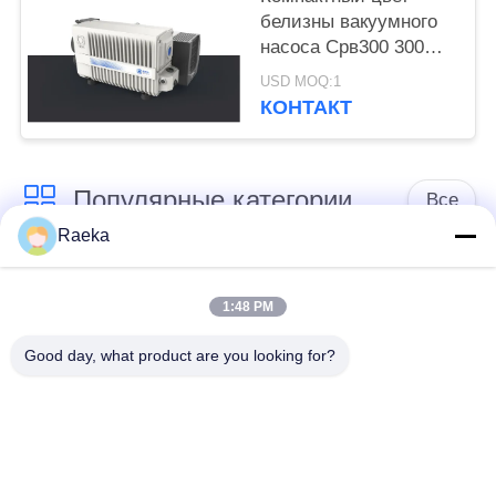
белизны вакуумного
насоса Срв300 300
М3/Х лопасти
USD MOQ:1
одиночного этапа
КОНТАКТ
роторный
Популярные категории
Все
Raeka
роторный
Вакуумный насос
вачуумный насос
1:48 PM
переченя
лопасти
Good day, what product are you looking for?
Сухой вакуумный
вачуумный насос
насос винта
корней
Вакуумный насос
насосная система