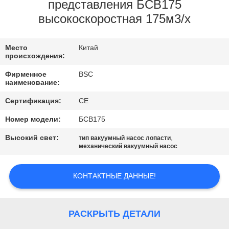
КОНТРОЛЬ
представления БСВ175
высокоскоростная 175м3/х
КАЧЕСТВА
Место
Китай
СВЯЖИТЕСЬ
происхождения:
С
Фирменное
BSC
наименование:
НАМИ
Сертификация:
CE
ЗАПРОСИТЕ
Номер модели:
БСВ175
ЦИТАТУ
Высокий свет:
,
тип вакуумный насос лопасти
механический вакуумный насос
BAOSI
КОНТАКТНЫЕ ДАННЫЕ!
COMPRESSOR
РАСКРЫТЬ ДЕТАЛИ
SITEMAP