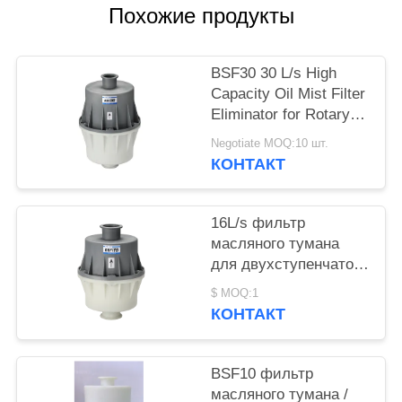
Похожие продукты
ПОЛИТИКА
КОНФИДЕНЦИАЛЬНОСТИ
BSF30 30 L/s High
Capacity Oil Mist Filter
Eliminator for Rotary
Vane Vacuum Pump
Negotiate MOQ:10 шт.
System Protection
КОНТАКТ
16L/s фильтр
масляного тумана
для двухступенчатого
масляного вакуумного
$ MOQ:1
насоса BSF16B
КОНТАКТ
BSF10 фильтр
масляного тумана /