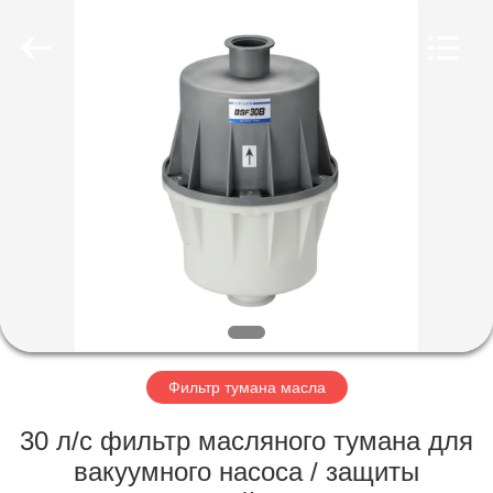
Ningbo
Baosi
Energy
Equipment
Co.,
Ltd..
All
Rights
ДОМОЙ
Reserved.
ПРОДУКТЫ
О
НАС
ЭКСКУРСИЯ
ПО
Фильтр тумана масла
ЗАВОДУ
30 л/с фильтр масляного тумана для
вакуумного насоса / защиты