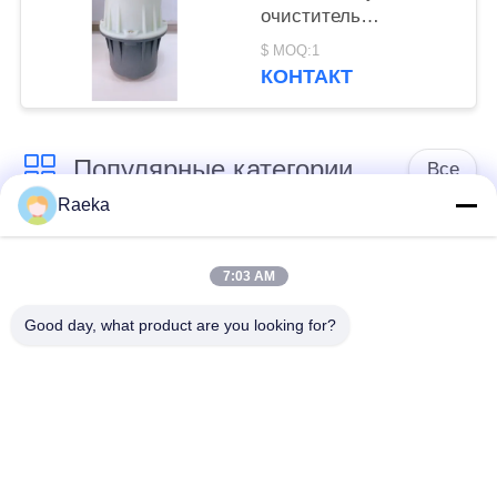
очиститель
масляного тумана
$ MOQ:1
ISO одобрен для
КОНТАКТ
сокращения потерь
масла
Популярные категории
Все
Raeka
роторный
Вакуумный насос
вачуумный насос
7:03 AM
переченя
лопасти
Good day, what product are you looking for?
Сухой вакуумный
вачуумный насос
насос винта
корней
Вакуумный насос
насосная система
ракеты -носителя
вакуумного насоса