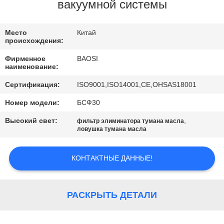
КОНТРОЛЬ
вакуумной системы
КАЧЕСТВА
Место
Китай
происхождения:
СВЯЖИТЕСЬ
Фирменное
BAOSI
С
наименование:
НАМИ
Сертификация:
ISO9001,ISO14001,CE,OHSAS18001
Номер модели:
БСФ30
ЗАПРОСИТЕ
Высокий свет:
,
фильтр элиминатора тумана масла
ЦИТАТУ
ловушка тумана масла
КОНТАКТНЫЕ ДАННЫЕ!
BAOSI
COMPRESSOR
РАСКРЫТЬ ДЕТАЛИ
SITEMAP